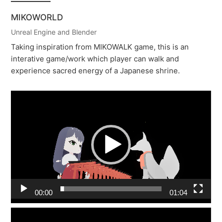
MIKOWORLD
ILLUSTRATION
Unreal Engine and Blender
STILL LIFE
Taking inspiration from MIKOWALK game, this is an
FIGURE DRAWING
interative game/work which player can walk and
experience sacred energy of a Japanese shrine.
PROCESS
MODEL BREAKDOWN
動
ADOBE PHOTOSHOP
画
プ
ADOBE ILLUSTRATOR
レ
ー
EXHIBITIONS
ヤ
ー
CONTACT
00:00
01:04
動